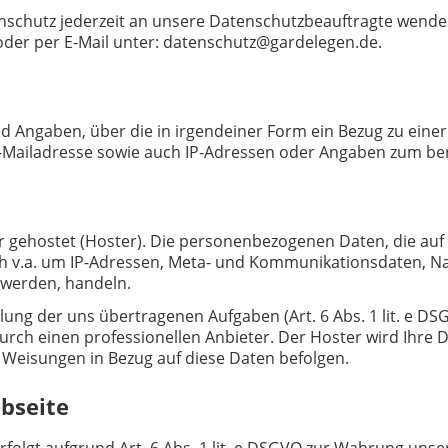
tenschutz jederzeit an unsere Datenschutzbeauftragte wende
oder per E-Mail unter: datenschutz@gardelegen.de.
 Angaben, über die in irgendeiner Form ein Bezug zu einer
-Mailadresse sowie auch IP-Adressen oder Angaben zum be
er gehostet (Hoster). Die personenbezogenen Daten, die auf
sich v.a. um IP-Adressen, Meta- und Kommunikationsdaten, 
 werden, handeln.
lung der uns übertragenen Aufgaben (Art. 6 Abs. 1 lit. e DS
urch einen professionellen Anbieter. Der Hoster wird Ihre D
e Weisungen in Bezug auf diese Daten befolgen.
bseite
lgt aufgrund Art. 6 Abs. 1 lit. e DSGVO zur Wahrung unser