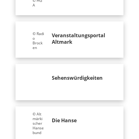
© HG
A
© Radi
Veranstaltungsportal
o
Altmark
Brock
en
Sehenswürdigkeiten
© Alt
märki
Die Hanse
scher
Hanse
bund