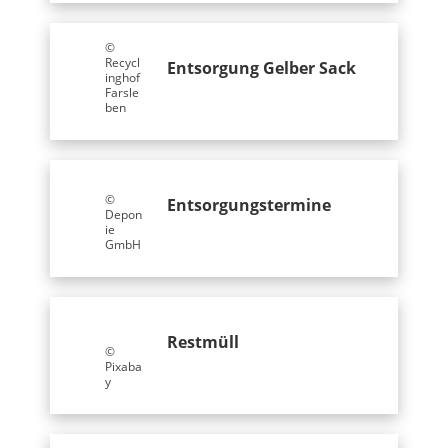
©
Recycl
Entsorgung Gelber Sack
inghof
Farsle
ben
©
Entsorgungstermine
Depon
ie
GmbH
Restmüll
©
Pixaba
y