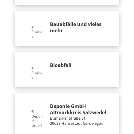
Bauabfälle und vieles
©
mehr
Pixaba
y
Bioabfall
©
Pixaba
y
Deponie GmbH
Altmarkkreis Salzwedel
©
Depon
Bismarker Straße 81
ie
39638 Hansestadt Gardelegen
GmbH