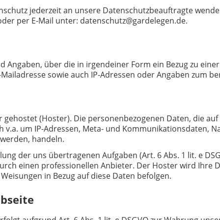
tenschutz jederzeit an unsere Datenschutzbeauftragte wende
oder per E-Mail unter: datenschutz@gardelegen.de.
 Angaben, über die in irgendeiner Form ein Bezug zu einer
-Mailadresse sowie auch IP-Adressen oder Angaben zum be
er gehostet (Hoster). Die personenbezogenen Daten, die auf
sich v.a. um IP-Adressen, Meta- und Kommunikationsdaten, 
 werden, handeln.
lung der uns übertragenen Aufgaben (Art. 6 Abs. 1 lit. e DS
urch einen professionellen Anbieter. Der Hoster wird Ihre D
e Weisungen in Bezug auf diese Daten befolgen.
bseite
lgt aufgrund Art. 6 Abs. 1 lit. e DSGVO zur Wahrung unser