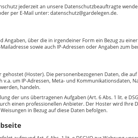
tenschutz jederzeit an unsere Datenschutzbeauftragte wende
oder per E-Mail unter: datenschutz@gardelegen.de.
 Angaben, über die in irgendeiner Form ein Bezug zu einer
-Mailadresse sowie auch IP-Adressen oder Angaben zum be
er gehostet (Hoster). Die personenbezogenen Daten, die auf
sich v.a. um IP-Adressen, Meta- und Kommunikationsdaten, 
 werden, handeln.
lung der uns übertragenen Aufgaben (Art. 6 Abs. 1 lit. e DS
urch einen professionellen Anbieter. Der Hoster wird Ihre D
e Weisungen in Bezug auf diese Daten befolgen.
bseite
lgt aufgrund Art. 6 Abs. 1 lit. e DSGVO zur Wahrung unser