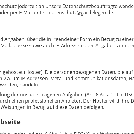
tenschutz jederzeit an unsere Datenschutzbeauftragte wende
oder per E-Mail unter: datenschutz@gardelegen.de.
 Angaben, über die in irgendeiner Form ein Bezug zu einer
-Mailadresse sowie auch IP-Adressen oder Angaben zum be
er gehostet (Hoster). Die personenbezogenen Daten, die auf
sich v.a. um IP-Adressen, Meta- und Kommunikationsdaten, 
 werden, handeln.
lung der uns übertragenen Aufgaben (Art. 6 Abs. 1 lit. e DS
urch einen professionellen Anbieter. Der Hoster wird Ihre D
e Weisungen in Bezug auf diese Daten befolgen.
bseite
lgt aufgrund Art. 6 Abs. 1 lit. e DSGVO zur Wahrung unser