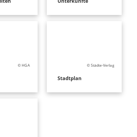
eiten
Unterkünfte
© HGA
© Städte-Verlag
Stadtplan