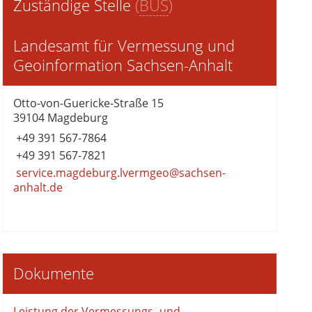
Zuständige Stelle
(
BUS
)
Landesamt für Vermessung und
Geoinformation Sachsen-Anhalt
Otto-von-Guericke-Straße 15
39104 Magdeburg
+49 391 567-7864
+49 391 567-7821
service.magdeburg.lvermgeo@sachsen-
anhalt.de
Dokumente
Leistung der Vermessungs- und