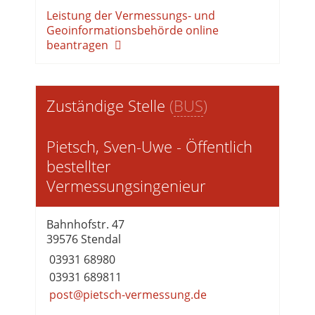
Leistung der Vermessungs- und
Geoinformationsbehörde online
beantragen
Zuständige Stelle
(
BUS
)
Pietsch, Sven-Uwe - Öffentlich
bestellter
Vermessungsingenieur
Bahnhofstr. 47
39576 Stendal
03931 68980
03931 689811
post@pietsch-vermessung.de