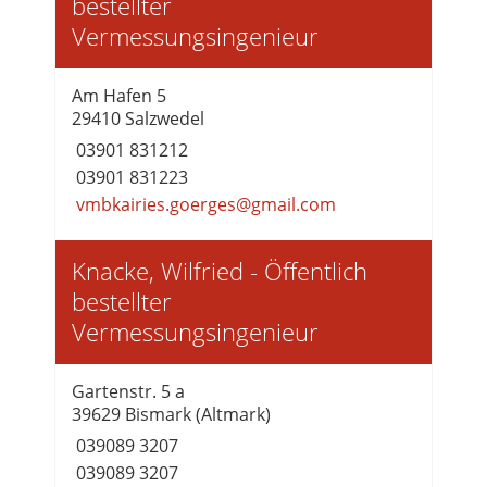
bestellter
Vermessungsingenieur
Am Hafen 5
29410 Salzwedel
03901 831212
03901 831223
vmbkairies.goerges@gmail.com
Knacke, Wilfried - Öffentlich
bestellter
Vermessungsingenieur
Gartenstr. 5 a
39629 Bismark (Altmark)
039089 3207
039089 3207