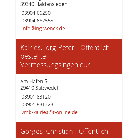
39340 Haldensleben
03904 66250
03904 662555
info@ing-wenck.de
Kairies, Jörg-Peter - Öffentlich
bestellter
Vermessungsingenieur
Am Hafen 5
29410 Salzwedel
03901 83120
03901 831223
vmb-kairies@t-online.de
Görges, Christian - Öffentlich