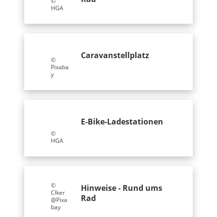
©
HGA
Caravanstellplatz
©
Pixaba
y
E-Bike-Ladestationen
©
HGA
©
Hinweise - Rund ums
Clker
Rad
@Pixa
bay