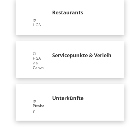
Restaurants
©
HGA
©
Servicepunkte & Verleih
HGA
via
Canva
Unterkünfte
©
Pixaba
y