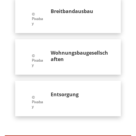
Breitbandausbau
©
Pixaba
y
Wohnungsbaugesellsch
©
aften
Pixaba
y
Entsorgung
©
Pixaba
y