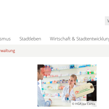
ismus
Stadtleben
Wirtschaft & Stadtentwicklun
rwaltung
© HGA via Canva