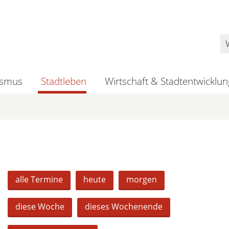
ismus
Stadtleben
Wirtschaft & Stadtentwicklun
alle Termine
heute
morgen
diese Woche
dieses Wochenende