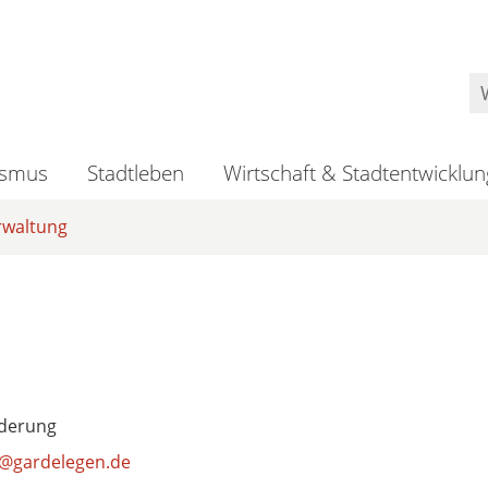
ismus
Stadtleben
Wirtschaft & Stadtentwicklun
rwaltung
rderung
er@gardelegen.de