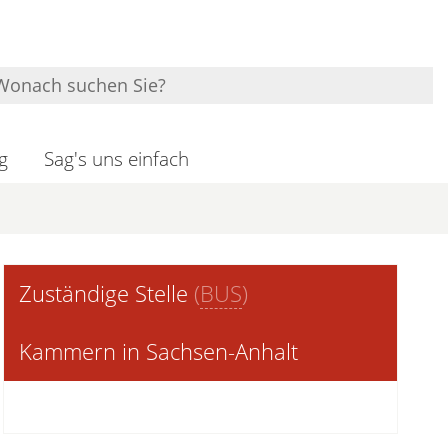
g
Sag's uns einfach
Zuständige Stelle
(
BUS
)
Kammern in Sachsen-Anhalt