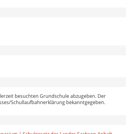
r derzeit besuchten Grundschule abzugeben. Der
isses/Schullaufbahnerklärung bekanntgegeben.
mnasium | Schulgesetz des Landes Sachsen-Anhalt