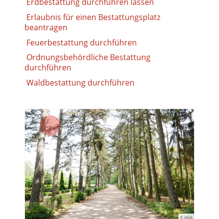
Erdbestattung durchführen lassen
Erlaubnis für einen Bestattungsplatz
beantragen
Feuerbestattung durchführen
Ordnungsbehördliche Bestattung
durchführen
Waldbestattung durchführen
© HGA