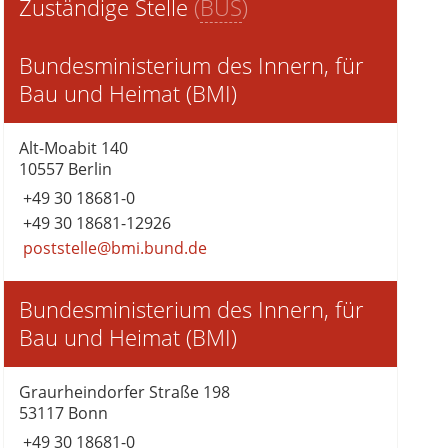
Zuständige Stelle
(
BUS
)
Bundesministerium des Innern, für
Bau und Heimat (BMI)
Alt-Moabit 140
10557 Berlin
+49 30 18681-0
+49 30 18681-12926
poststelle@bmi.bund.de
Bundesministerium des Innern, für
Bau und Heimat (BMI)
Graurheindorfer Straße 198
53117 Bonn
+49 30 18681-0