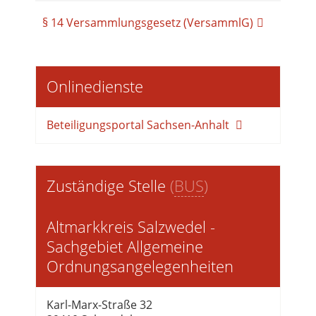
§ 14 Versammlungsgesetz (VersammlG)
Onlinedienste
Beteiligungsportal Sachsen-Anhalt
Zuständige Stelle
(
BUS
)
Altmarkkreis Salzwedel -
Sachgebiet Allgemeine
Ordnungsangelegenheiten
Karl-Marx-Straße 32