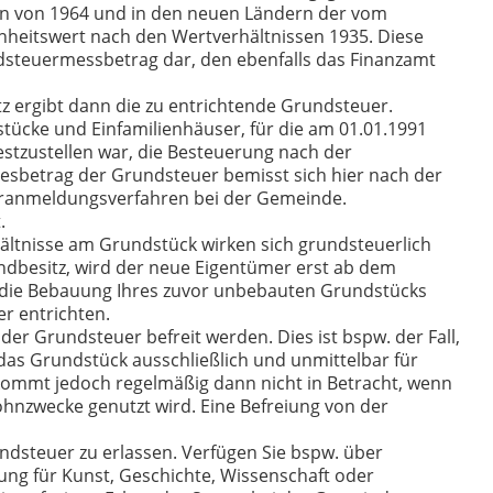
sen von 1964 und in den neuen Ländern der vom
nheitswert nach den Wertverhältnissen 1935. Diese
dsteuermessbetrag dar, den ebenfalls das Finanzamt
z ergibt dann die zu entrichtende Grundsteuer.
ücke und Einfamilienhäuser, für die am 01.01.1991
festzustellen war, die Besteuerung nach der
sbetrag der Grundsteuer bemisst sich hier nach der
ueranmeldungsverfahren bei der Gemeinde.
.
ältnisse am Grundstück wirken sich grundsteuerlich
undbesitz, wird der neue Eigentümer erst ab dem
r die Bebauung Ihres zuvor unbebauten Grundstücks
r entrichten.
r Grundsteuer befreit werden. Dies ist bspw. der Fall,
das Grundstück ausschließlich und unmittelbar für
kommt jedoch regelmäßig dann nicht in Betracht, wenn
Wohnzwecke genutzt wird. Eine Befreiung von der
undsteuer zu erlassen. Verfügen Sie bspw. über
ng für Kunst, Geschichte, Wissenschaft oder