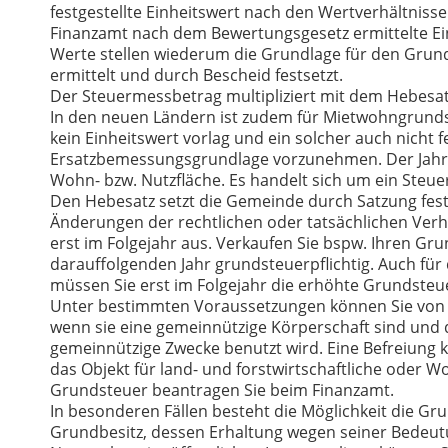
festgestellte Einheitswert nach den Wertverhältnis
Finanzamt nach dem Bewertungsgesetz ermittelte Ei
Werte stellen wiederum die Grundlage für den Grun
ermittelt und durch Bescheid festsetzt.
Der Steuermessbetrag multipliziert mit dem Hebesat
In den neuen Ländern ist zudem für Mietwohngrundst
kein Einheitswert vorlag und ein solcher auch nicht 
Ersatzbemessungsgrundlage vorzunehmen. Der Jahre
Wohn- bzw. Nutzfläche. Es handelt sich um ein Ste
Den Hebesatz setzt die Gemeinde durch Satzung fest
Änderungen der rechtlichen oder tatsächlichen Verh
erst im Folgejahr aus. Verkaufen Sie bspw. Ihren Gr
darauffolgenden Jahr grundsteuerpflichtig. Auch fü
müssen Sie erst im Folgejahr die erhöhte Grundsteue
Unter bestimmten Voraussetzungen können Sie von de
wenn sie eine gemeinnützige Körperschaft sind und 
gemeinnützige Zwecke benutzt wird. Eine Befreiung 
das Objekt für land- und forstwirtschaftliche oder 
Grundsteuer beantragen Sie beim Finanzamt.
In besonderen Fällen besteht die Möglichkeit die Gr
Grundbesitz, dessen Erhaltung wegen seiner Bedeutu