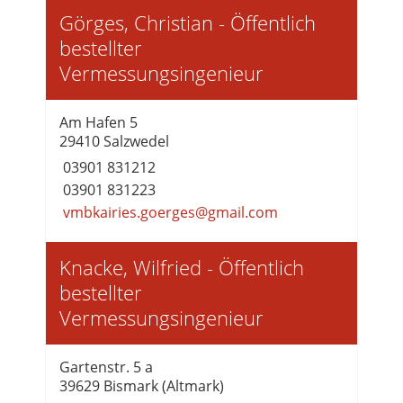
Görges, Christian - Öffentlich
bestellter
Vermessungsingenieur
Am Hafen 5
29410 Salzwedel
03901 831212
03901 831223
vmbkairies.goerges@gmail.com
Knacke, Wilfried - Öffentlich
bestellter
Vermessungsingenieur
Gartenstr. 5 a
39629 Bismark (Altmark)