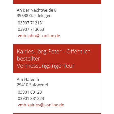
An der Nachtweide 8
39638 Gardelegen
03907 712131
03907 713653
vmb-jahn@t-online.de
Kairies, Jörg-Peter - Öffentlich
bestellter
Vermessungsingenieur
Am Hafen 5
29410 Salzwedel
03901 83120
03901 831223
vmb-kairies@t-online.de