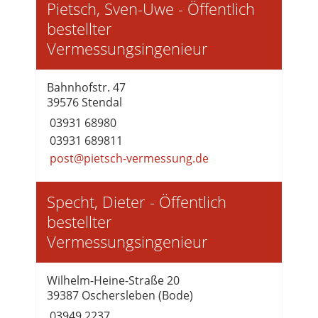
Pietsch, Sven-Uwe - Öffentlich
bestellter
Vermessungsingenieur
Bahnhofstr. 47
39576 Stendal
03931 68980
03931 689811
post@pietsch-vermessung.de
Specht, Dieter - Öffentlich
bestellter
Vermessungsingenieur
Wilhelm-Heine-Straße 20
39387 Oschersleben (Bode)
03949 2237