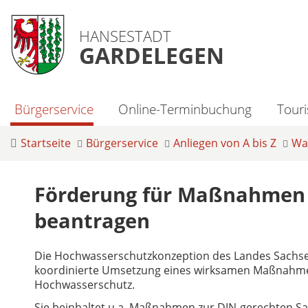
HANSESTADT
GARDELEGEN
Bürgerservice
Online-Terminbuchung
Tour
Startseite
Bürgerservice
Anliegen von A bis Z
Was
Förderung für Maßnahmen
beantragen
Die Hochwasserschutzkonzeption des Landes Sachsen-
koordinierte Umsetzung eines wirksamen Maßnahme
Hochwasserschutz.
Sie beinhaltet u.a. Maßnahmen zur DIN-gerechten San