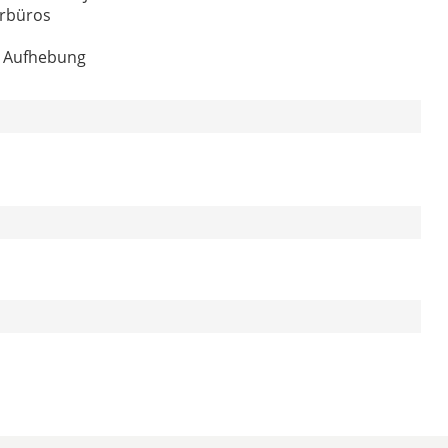
erbüros
n Aufhebung