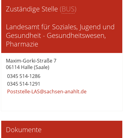
Zuständige Stelle
(
BUS
)
Landesamt für Soziales, Jugend und
Gesundheit - Gesundheitswesen,
Pharmazie
Maxim-Gorki-Straße 7
06114 Halle (Saale)
0345 514-1286
0345 514-1291
Poststelle-LAS@sachsen-anahlt.de
Dokumente