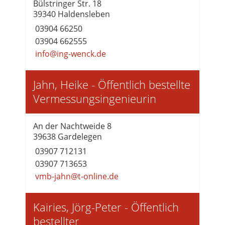
Bülstringer Str. 18
39340 Haldensleben
03904 66250
03904 662555
info@ing-wenck.de
Jahn, Heike - Öffentlich bestellte
Vermessungsingenieurin
An der Nachtweide 8
39638 Gardelegen
03907 712131
03907 713653
vmb-jahn@t-online.de
Kairies, Jörg-Peter - Öffentlich
bestellter