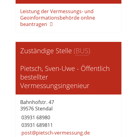
Leistung der Vermessungs- und
Geoinformationsbehörde online
beantragen
Zuständige Stelle
(
BUS
)
Pietsch, Sven-Uwe - Öffentlich
bestellter
Vermessungsingenieur
Bahnhofstr. 47
39576 Stendal
03931 68980
03931 689811
post@pietsch-vermessung.de