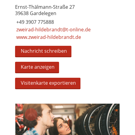
Ernst-Thälmann-Straße 27
39638 Gardelegen
+49 3907 775888
zweirad-hildebrandt@t-online.de
www.zweirad-hildebrandt.de
Nachricht schreiben
Karte anzeigen
Visitenkarte exportieren