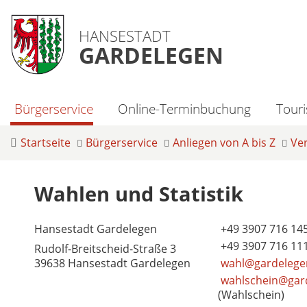
HANSESTADT
GARDELEGEN
Bürgerservice
Online-Terminbuchung
Tour
Startseite
Bürgerservice
Anliegen von A bis Z
Ve
Wahlen und Statistik
Hansestadt Gardelegen
+49 3907 716 14
+49 3907 716 11
Rudolf-Breitscheid-Straße 3
39638 Hansestadt Gardelegen
wahl@gardelege
wahlschein@gar
(Wahlschein)