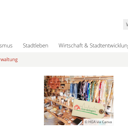
ismus
Stadtleben
Wirtschaft & Stadtentwicklun
rwaltung
© HGA via Canva