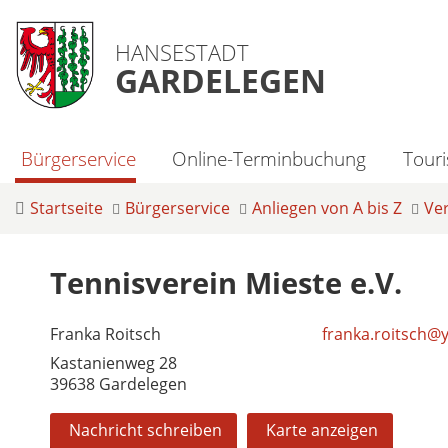
HANSESTADT
GARDELEGEN
Bürgerservice
Online-Terminbuchung
Tour
Startseite
Bürgerservice
Anliegen von A bis Z
Ve
Tennisverein Mieste e.V.
Franka Roitsch
franka.roitsch@
Kastanienweg 28
39638 Gardelegen
Nachricht schreiben
Karte anzeigen