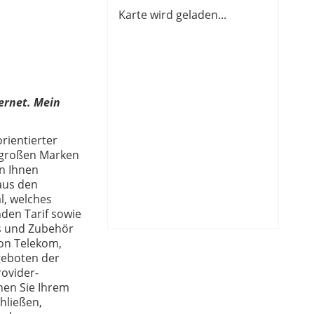
Karte wird geladen...
ernet. Mein
rientierter
e großen Marken
n Ihnen
aus den
l, welches
den Tarif sowie
s und Zubehör
von Telekom,
geboten der
rovider-
nen Sie Ihrem
hließen,