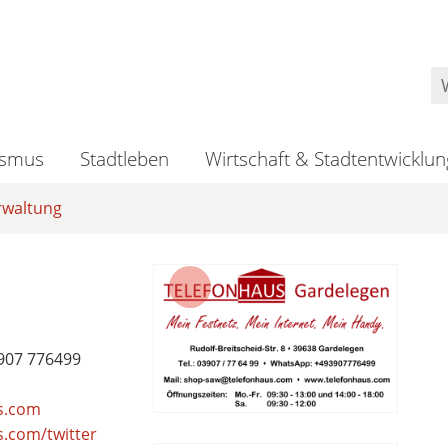
ismus
Stadtleben
Wirtschaft & Stadtentwicklun
rwaltung
907 776499
s.com
.com/twitter