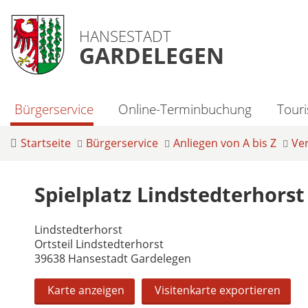
HANSESTADT
GARDELEGEN
Bürgerservice
Online-Terminbuchung
Tour
Startseite
Bürgerservice
Anliegen von A bis Z
Ve
Spielplatz Lindstedterhorst
Lindstedterhorst
Ortsteil Lindstedterhorst
39638 Hansestadt Gardelegen
Karte anzeigen
Visitenkarte exportieren