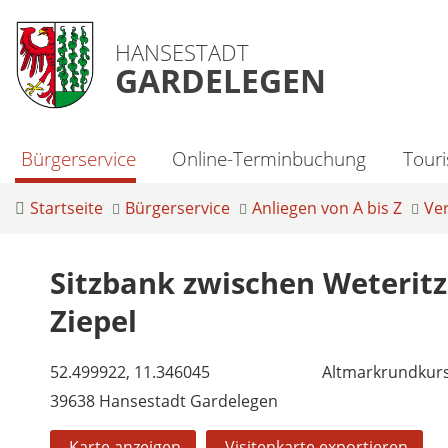
HANSESTADT
GARDELEGEN
Bürgerservice
Online-Terminbuchung
Tour
Startseite
Bürgerservice
Anliegen von A bis Z
Ve
Sitzbank zwischen Weteritz
Ziepel
52.499922, 11.346045
Altmarkrundkur
39638 Hansestadt Gardelegen
Karte anzeigen
Visitenkarte exportieren