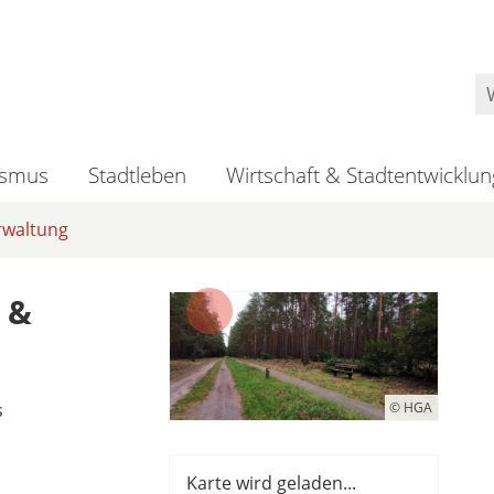
ismus
Stadtleben
Wirtschaft & Stadtentwicklun
rwaltung
 &
s
© HGA
Karte wird geladen...