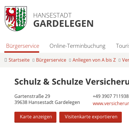
HANSESTADT
GARDELEGEN
Bürgerservice
Online-Terminbuchung
Tour
Startseite
Bürgerservice
Anliegen von A bis Z
Ve
Schulz & Schulze Versicher
Gartenstraße 29
+49 3907 711938
39638 Hansestadt Gardelegen
www.versicherun
Karte anzeigen
Visitenkarte exportieren