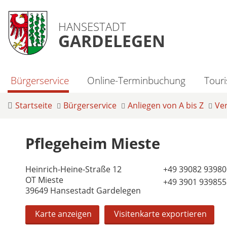
HANSESTADT
GARDELEGEN
Bürgerservice
Online-Terminbuchung
Tour
Startseite
Bürgerservice
Anliegen von A bis Z
Ve
Pflegeheim Mieste
Heinrich-Heine-Straße 12
+49 39082 93980
OT Mieste
+49 3901 939855
39649 Hansestadt Gardelegen
Karte anzeigen
Visitenkarte exportieren