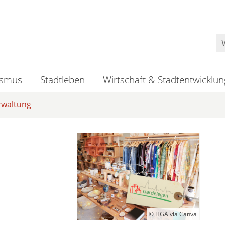
ismus
Stadtleben
Wirtschaft & Stadtentwicklun
rwaltung
© HGA via Canva