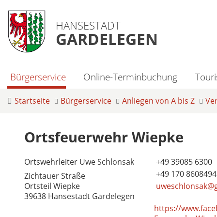
HANSESTADT
GARDELEGEN
Bürgerservice
Online-Terminbuchung
Tour
Startseite
Bürgerservice
Anliegen von A bis Z
Ve
Ortsfeuerwehr Wiepke
Ortswehrleiter Uwe Schlonsak
+49 39085 6300
+49 170 8608494
Zichtauer Straße
Ortsteil Wiepke
uweschlonsak@g
39638 Hansestadt Gardelegen
https://www.face