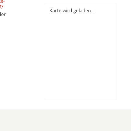
e-
7/
Karte wird geladen...
der