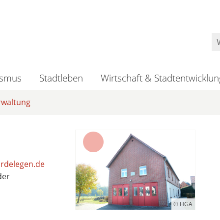
ismus
Stadtleben
Wirtschaft & Stadtentwicklun
rwaltung
rdelegen.de
der
© HGA