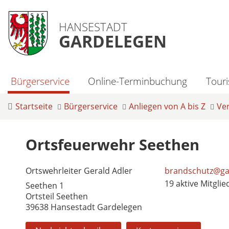
HANSESTADT
GARDELEGEN
Bürgerservice
Online-Terminbuchung
Tour
Startseite
Bürgerservice
Anliegen von A bis Z
Ve
Ortsfeuerwehr Seethen
Ortswehrleiter Gerald Adler
brandschutz@ga
19 aktive Mitglie
Seethen 1
Ortsteil Seethen
39638 Hansestadt Gardelegen