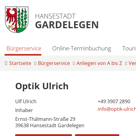
HANSESTADT
GARDELEGEN
Bürgerservice
Online-Terminbuchung
Tour
Startseite
Bürgerservice
Anliegen von A bis Z
Ve
Optik Ulrich
Ulf Ulrich
+49 3907 2890
info@optik-ulric
Inhaber
Ernst-Thälmann-Straße 29
39638 Hansestadt Gardelegen