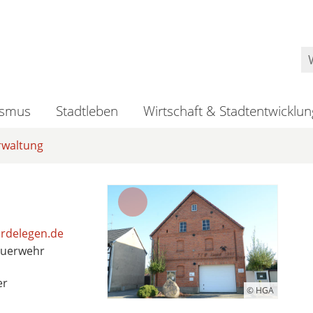
ismus
Stadtleben
Wirtschaft & Stadtentwicklun
rwaltung
rdelegen.de
euerwehr
er
© HGA