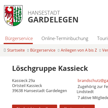
HANSESTADT
GARDELEGEN
Bürgerservice
Online-Terminbuchung
Tour
Startseite
Bürgerservice
Anliegen von A bis Z
Ve
Löschgruppe Kassieck
Kassieck 29a
brandschutz@ga
Ortsteil Kassieck
Zugehörig zur F
39638 Hansestadt Gardelegen
Lindstedt
7 aktive Mitglied