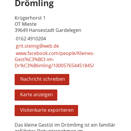
Drömling
Krügerhorst 1
OT Mieste
39649 Hansestadt Gardelegen
0162 4910204
grit.steinig@web.de
www.facebook.com/people/Kleines-
Gest%C3%BCt-im-
Dr%C3%B6mling/100057654451845/
Nachricht schreiben
Karte anzeigen
Visitenkarte exportieren
Das kleine Gestüt im Drömlimg ist ein familiär
geführtes Reitunternehmen im