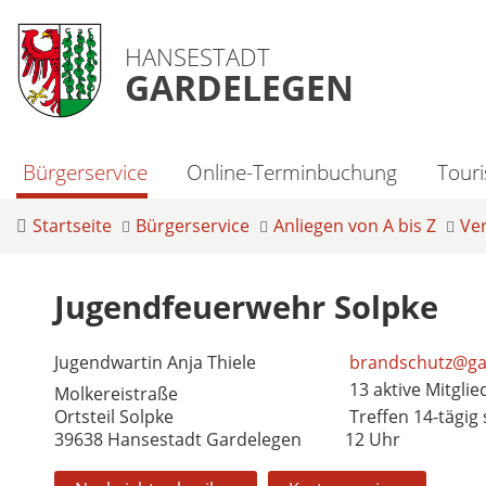
HANSESTADT
GARDELEGEN
Bürgerservice
Online-Terminbuchung
Tour
Startseite
Bürgerservice
Anliegen von A bis Z
Ve
Jugendfeuerwehr Solpke
Jugendwartin Anja Thiele
brandschutz@ga
13 aktive Mitglie
Molkereistraße
Ortsteil Solpke
Treffen 14-tägig
39638 Hansestadt Gardelegen
12 Uhr