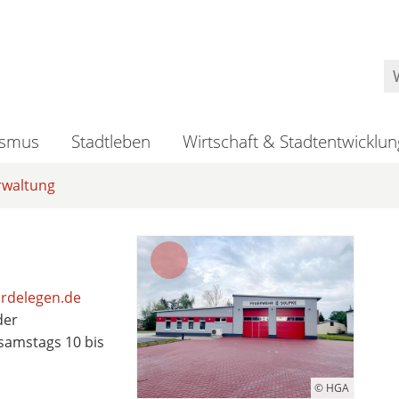
ismus
Stadtleben
Wirtschaft & Stadtentwicklun
rwaltung
rdelegen.de
der
 samstags 10 bis
© HGA