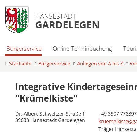
HANSESTADT
GARDELEGEN
Bürgerservice
Online-Terminbuchung
Tour
Startseite
Bürgerservice
Anliegen von A bis Z
Ve
Integrative Kindertagesein
"Krümelkiste"
Dr.-Albert-Schweitzer-Straße 1
+49 3907 778397
39638 Hansestadt Gardelegen
kruemelkiste@g
Träger Hansesta