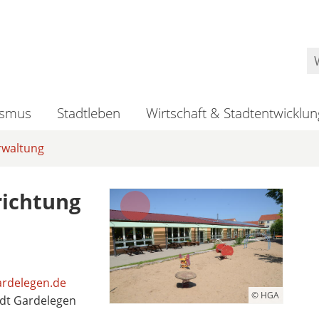
ismus
Stadtleben
Wirtschaft & Stadtentwicklun
rwaltung
richtung
ardelegen.de
© HGA
dt Gardelegen