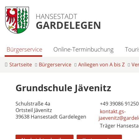
HANSESTADT
GARDELEGEN
Bürgerservice
Online-Terminbuchung
Tour
Startseite
Bürgerservice
Anliegen von A bis Z
Ve
Grundschule Jävenitz
Schulstraße 4a
+49 39086 91250
Ortsteil Jävenitz
kontakt.gs-
39638 Hansestadt Gardelegen
jaevenitz@garde
Träger Hansesta