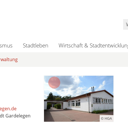
ismus
Stadtleben
Wirtschaft & Stadtentwicklun
rwaltung
legen.de
dt Gardelegen
© HGA