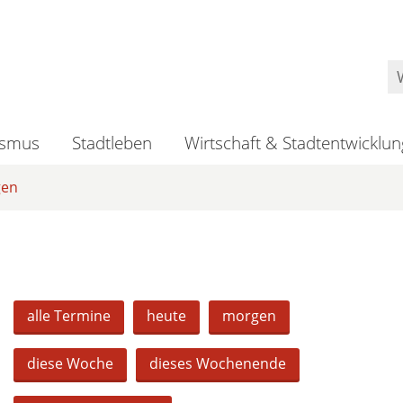
ismus
Stadtleben
Wirtschaft & Stadtentwicklun
gen
alle Termine
heute
morgen
diese Woche
dieses Wochenende